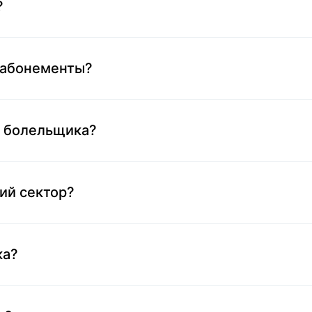
?
 абонементы?
у болельщика?
кий сектор?
ка?