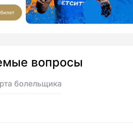
-билет
емые вопросы
рта болельщика