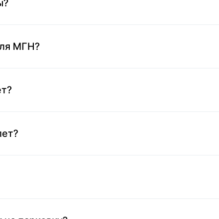
ы?
для МГН?
ет?
лет?