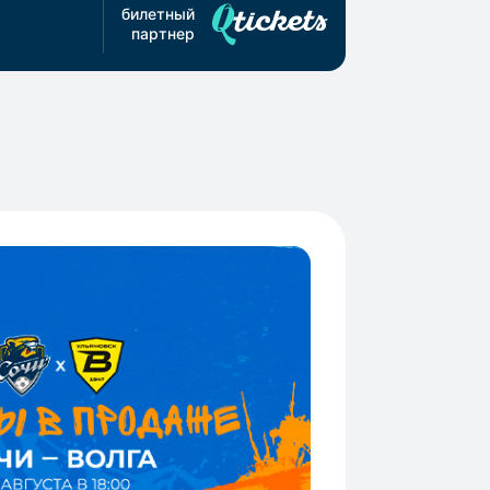
билетный
партнер